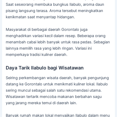
Saat
seseorang
membuka
bungkus
Ilabulo,
aroma
daun
pisang
langsung
terasa.
Aroma
tersebut
meningkatkan
kenikmatan
saat
menyantap
hidangan.
Masyarakat
di
berbagai
daerah
Gorontalo
juga
menghadirkan
variasi
kecil
dalam
resep.
Beberapa
orang
menambah
cabai
lebih
banyak
untuk
rasa
pedas.
Sebagian
lainnya
memilih
rasa
yang
lebih
ringan.
Variasi
ini
memperkaya
tradisi
kuliner
daerah.
Daya
Tarik
Ilabulo
bagi
Wisatawan
Seiring
perkembangan
wisata
daerah,
banyak
pengunjung
datang
ke
Gorontalo
untuk
menikmati
kuliner
lokal.
Ilabulo
sering
muncul
sebagai
salah
satu
rekomendasi
utama.
Wisatawan
tertarik
mencoba
makanan
berbahan
sagu
yang
jarang
mereka
temui
di
daerah
lain.
Banyak
rumah
makan
lokal
menyajikan
Ilabulo
dalam
menu