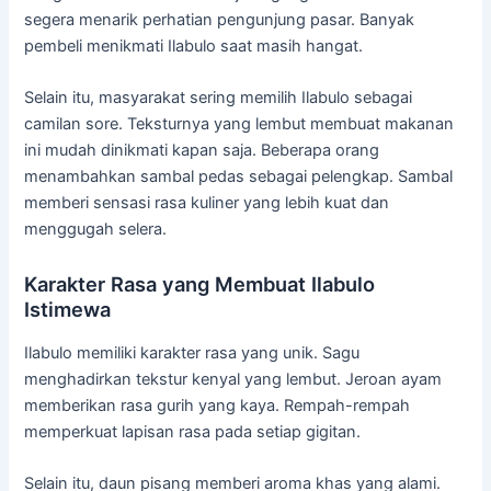
segera
menarik
perhatian
pengunjung
pasar.
Banyak
pembeli
menikmati
Ilabulo
saat
masih
hangat.
Selain
itu,
masyarakat
sering
memilih
Ilabulo
sebagai
camilan
sore.
Teksturnya
yang
lembut
membuat
makanan
ini
mudah
dinikmati
kapan
saja.
Beberapa
orang
menambahkan
sambal
pedas
sebagai
pelengkap.
Sambal
memberi
sensasi
rasa
kuliner
yang
lebih
kuat
dan
menggugah
selera.
Karakter
Rasa
yang
Membuat
Ilabulo
Istimewa
Ilabulo
memiliki
karakter
rasa
yang
unik.
Sagu
menghadirkan
tekstur
kenyal
yang
lembut.
Jeroan
ayam
memberikan
rasa
gurih
yang
kaya.
Rempah-
rempah
memperkuat
lapisan
rasa
pada
setiap
gigitan.
Selain
itu,
daun
pisang
memberi
aroma
khas
yang
alami.