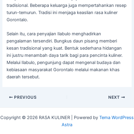
tradisional.
Beberapa
keluarga
juga
mempertahankan
resep
turun-
temurun.
Tradisi
ini
menjaga
keaslian
rasa
kuliner
Gorontalo.
Selain
itu,
cara
penyajian
Ilabulo
menghadirkan
pengalaman
tersendiri.
Bungkus
daun
pisang
memberi
kesan
tradisional
yang
kuat.
Bentuk
sederhana
hidangan
ini
justru
menambah
daya
tarik
bagi
para
pencinta
kuliner.
Melalui
Ilabulo,
pengunjung
dapat
mengenal
budaya
dan
kebiasaan
masyarakat
Gorontalo
melalui
makanan
khas
daerah
tersebut.
Post
PREVIOUS
NEXT
navigation
Copyright © 2026 RASA KULINER | Powered by
Tema WordPress
Astra