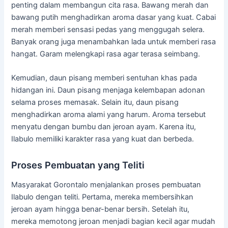
penting
dalam
membangun
cita
rasa.
Bawang
merah
dan
bawang
putih
menghadirkan
aroma
dasar
yang
kuat.
Cabai
merah
memberi
sensasi
pedas
yang
menggugah
selera.
Banyak
orang
juga
menambahkan
lada
untuk
memberi
rasa
hangat.
Garam
melengkapi
rasa
agar
terasa
seimbang.
Kemudian,
daun
pisang
memberi
sentuhan
khas
pada
hidangan
ini.
Daun
pisang
menjaga
kelembapan
adonan
selama
proses
memasak.
Selain
itu,
daun
pisang
menghadirkan
aroma
alami
yang
harum.
Aroma
tersebut
menyatu
dengan
bumbu
dan
jeroan
ayam.
Karena
itu,
Ilabulo
memiliki
karakter
rasa
yang
kuat
dan
berbeda.
Proses
Pembuatan
yang
Teliti
Masyarakat
Gorontalo
menjalankan
proses
pembuatan
Ilabulo
dengan
teliti.
Pertama,
mereka
membersihkan
jeroan
ayam
hingga
benar-
benar
bersih.
Setelah
itu,
mereka
memotong
jeroan
menjadi
bagian
kecil
agar
mudah