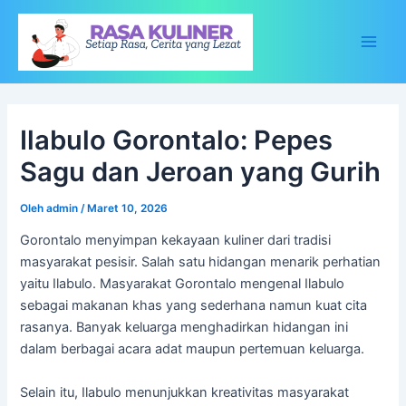
Lewati
ke
konten
Main
Men
Ilabulo Gorontalo: Pepes
Sagu dan Jeroan yang Gurih
Oleh
admin
/
Maret 10, 2026
Gorontalo
menyimpan
kekayaan
kuliner
dari
tradisi
masyarakat
pesisir.
Salah
satu
hidangan
menarik
perhatian
yaitu
Ilabulo.
Masyarakat
Gorontalo
mengenal
Ilabulo
sebagai
makanan
khas
yang
sederhana
namun
kuat
cita
rasanya.
Banyak
keluarga
menghadirkan
hidangan
ini
dalam
berbagai
acara
adat
maupun
pertemuan
keluarga.
Selain
itu,
Ilabulo
menunjukkan
kreativitas
masyarakat