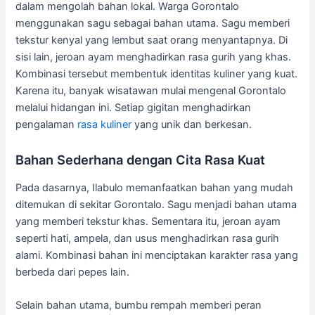
dalam
mengolah
bahan
lokal.
Warga
Gorontalo
menggunakan
sagu
sebagai
bahan
utama.
Sagu
memberi
tekstur
kenyal
yang
lembut
saat
orang
menyantapnya.
Di
sisi
lain,
jeroan
ayam
menghadirkan
rasa
gurih
yang
khas.
Kombinasi
tersebut
membentuk
identitas
kuliner
yang
kuat.
Karena
itu,
banyak
wisatawan
mulai
mengenal
Gorontalo
melalui
hidangan
ini.
Setiap
gigitan
menghadirkan
pengalaman
rasa
kuliner
yang
unik
dan
berkesan.
Bahan
Sederhana
dengan
Cita
Rasa
Kuat
Pada
dasarnya,
Ilabulo
memanfaatkan
bahan
yang
mudah
ditemukan
di
sekitar
Gorontalo.
Sagu
menjadi
bahan
utama
yang
memberi
tekstur
khas.
Sementara
itu,
jeroan
ayam
seperti
hati,
ampela,
dan
usus
menghadirkan
rasa
gurih
alami.
Kombinasi
bahan
ini
menciptakan
karakter
rasa
yang
berbeda
dari
pepes
lain.
Selain
bahan
utama,
bumbu
rempah
memberi
peran