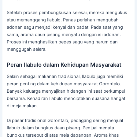
Setelah
proses
pembungkusan
selesai,
mereka
mengukus
atau
memanggang
Ilabulo.
Panas
perlahan
mengubah
adonan
sagu
menjadi
kenyal
dan
padat.
Pada
saat
yang
sama,
aroma
daun
pisang
menyatu
dengan
isi
adonan.
Proses
ini
menghasilkan
pepes
sagu
yang
harum
dan
menggugah
selera.
Peran
Ilabulo
dalam
Kehidupan
Masyarakat
Selain
sebagai
makanan
tradisional,
Ilabulo
juga
memiliki
peran
penting
dalam
kehidupan
masyarakat
Gorontalo.
Banyak
keluarga
menyajikan
hidangan
ini
saat
berkumpul
bersama.
Kehadiran
Ilabulo
menciptakan
suasana
hangat
di
meja
makan.
Di
pasar
tradisional
Gorontalo,
pedagang
sering
menjual
Ilabulo
dalam
bungkus
daun
pisang.
Penjual
menata
bungkus
tersebut
di
atas
meja
dagangan.
Aroma
khas