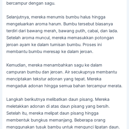
bercampur
dengan
sagu.
Selanjutnya,
mereka
menumis
bumbu
halus
hingga
mengeluarkan
aroma
harum.
Bumbu
tersebut
biasanya
terdiri
dari
bawang
merah,
bawang
putih,
cabai,
dan
lada.
Setelah
aroma
muncul,
mereka
memasukkan
potongan
jeroan
ayam
ke
dalam
tumisan
bumbu.
Proses
ini
membantu
bumbu
meresap
ke
dalam
jeroan.
Kemudian,
mereka
menambahkan
sagu
ke
dalam
campuran
bumbu
dan
jeroan.
Air
secukupnya
membantu
menciptakan
tekstur
adonan
yang
tepat.
Mereka
mengaduk
adonan
hingga
semua
bahan
tercampur
merata.
Langkah
berikutnya
melibatkan
daun
pisang.
Mereka
meletakkan
adonan
di
atas
daun
pisang
yang
bersih.
Setelah
itu,
mereka
melipat
daun
pisang
hingga
membentuk
bungkus
memanjang.
Beberapa
orang
menggunakan
tusuk
bambu
untuk
mengunci
lipatan
daun.