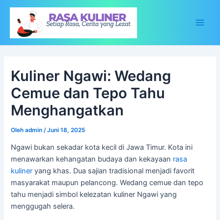
Lewati
ke
konten
Main
Men
Kuliner Ngawi: Wedang
Cemue dan Tepo Tahu
Menghangatkan
Oleh
admin
/
Juni 18, 2025
Ngawi bukan sekadar kota kecil di Jawa Timur. Kota ini
menawarkan kehangatan budaya dan kekayaan
rasa
kuliner
yang khas. Dua sajian tradisional menjadi favorit
masyarakat maupun pelancong. Wedang cemue dan tepo
tahu menjadi simbol kelezatan kuliner Ngawi yang
menggugah selera.