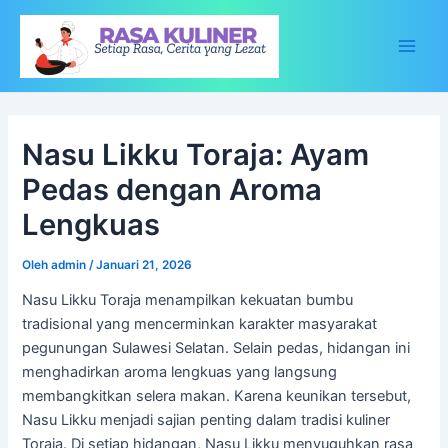
Lewati
ke
konten
Main
Men
Nasu Likku Toraja: Ayam
Pedas dengan Aroma
Lengkuas
Oleh
admin
/
Januari 21, 2026
Nasu Likku Toraja menampilkan kekuatan bumbu
tradisional yang mencerminkan karakter masyarakat
pegunungan Sulawesi Selatan. Selain pedas, hidangan ini
menghadirkan aroma lengkuas yang langsung
membangkitkan selera makan. Karena keunikan tersebut,
Nasu Likku menjadi sajian penting dalam tradisi kuliner
Toraja. Di setiap hidangan, Nasu Likku menyuguhkan rasa