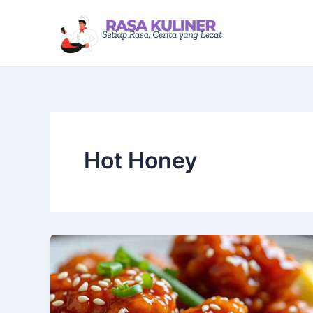
Lewati
ke
konten
Hot Honey