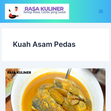
Lewati
ke
konten
Main
Men
Kuah Asam Pedas