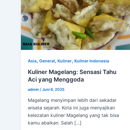
,
,
,
Asia
General
Kuliner
Kuliner Indonesia
Kuliner Magelang: Sensasi Tahu
Aci yang Menggoda
admin
/
Juni 6, 2025
Magelang menyimpan lebih dari sekadar
wisata sejarah. Kota ini juga menyajikan
kelezatan kuliner Magelang yang tak bisa
kamu abaikan. Salah […]