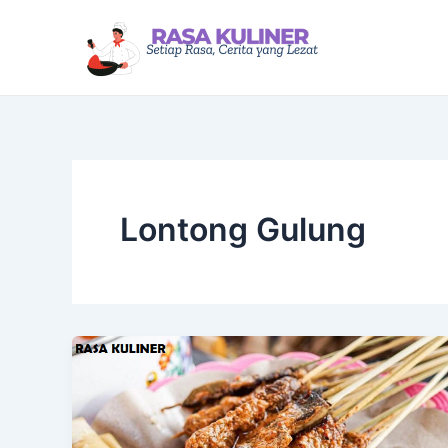
Lewati
ke
konten
Lontong Gulung