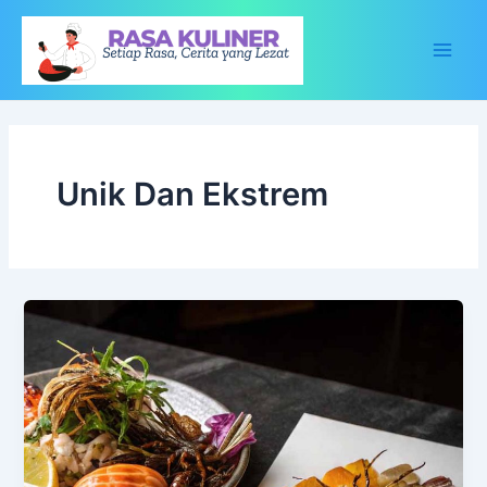
Lewati
ke
konten
Main
Men
Unik Dan Ekstrem